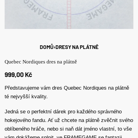
DOMŮ
›
DRESY NA PLÁTNĚ
Quebec Nordiques dres na plátně
999,00
Kč
Představujeme vám dres Quebec Nordiques na plátně
té nejvyšší kvality.
Jedná se o perfektní dárek pro každého správného
hokejového fandu. Ať už chcete na plátně zvěčnit svého
oblíbeného hráče, nebo si naň dát jméno vlastní, to vše
vám dokážeme splnit, ve FRAMEGAME se fantazii