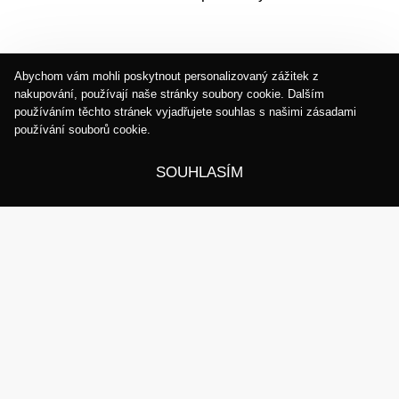
O NÁS
Abychom vám mohli poskytnout personalizovaný zážitek z
O nás
nakupování, používají naše stránky soubory cookie. Dalším
používáním těchto stránek vyjadřujete souhlas s našimi zásadami
Kontakt
používání souborů cookie.
Blog
SOUHLASÍM
Stalker Studio
Copyright © 2025
. Všechna práva
vyhrazena.