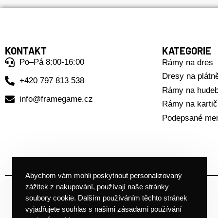
KONTAKT
KATEGORIE
Po–Pá 8:00-16:00
Rámy na dres
Dresy na plátn
+420 797 813 538
Rámy na hudeb
info@framegame.cz
Rámy na karti
Podepsané mem
Abychom vám mohli poskytnout personalizovaný
zážitek z nakupování, používají naše stránky
soubory cookie. Dalším používáním těchto stránek
vyjadřujete souhlas s našimi zásadami používání