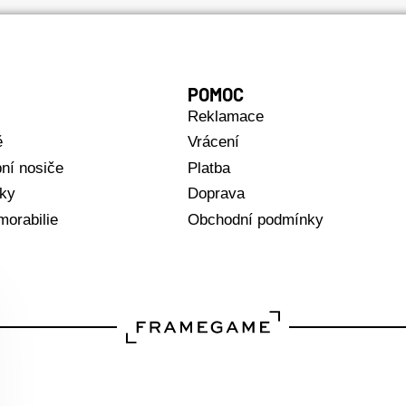
POMOC
Reklamace
ě
Vrácení
ní nosiče
Platba
čky
Doprava
orabilie
Obchodní podmínky