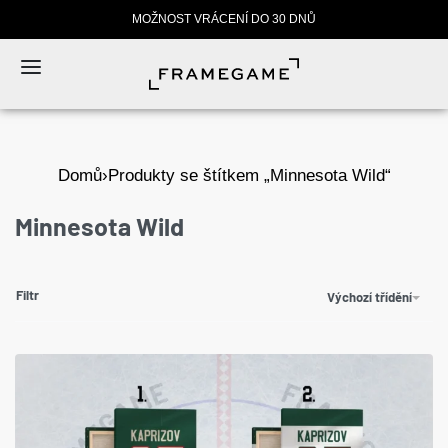
MOŽNOST VRÁCENÍ DO 30 DNŮ
Domů
›
Produkty se štítkem „Minnesota Wild“
Minnesota Wild
Filtr
Výchozí třídění