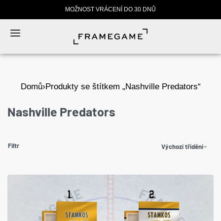
MOŽNOST VRÁCENÍ DO 30 DNŮ
Domů
›
Produkty se štítkem „Nashville Predators“
Nashville Predators
Filtr
Výchozí třídění